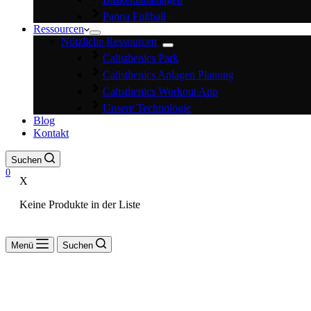
Panna Fußball
Ressourcen
Nützliche Ressourcen
Calisthenics Park
Calisthenics Anlagen Planung
Calisthenics Workout App
Unsere Technologie
Blog
Kontakt
Suchen
0
X
Keine Produkte in der Liste
Menü
Suchen