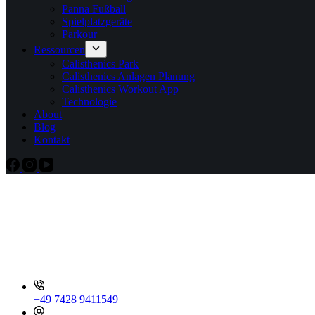
Panna Fußball
Spielplatzgeräte
Parkour
Ressourcen
Calisthenics Park
Calisthenics Anlagen Planung
Calisthenics Workout App
Technologie
About
Blog
Kontakt
+49 7428 9411549