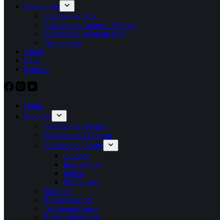
Ressourcen
Calisthenics Park
Calisthenics Anlagen Planung
Calisthenics Workout App
Technologie
About
Blog
Kontakt
Home
Produkte
Calisthenics Anlagen
Calisthenics Stationen
Calisthenics Geräte
Outdoor
Barrierefreie
Indoor
für Zuhause
Slackline
Boxsackständer
Tischtennisplatten
Basketballanlagen