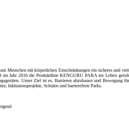
t, um Menschen mit körperlichen Einschränkungen ein sicheres und viels
ahr 2016 die Produktlinie KENGURU PARA ins Leben gerufen. Dan
ngsgeräten. Unser Ziel ist es, Barrieren abzubauen und Bewegung fü
ätze, Inklusionsprojekte, Schulen und barrierefreie Parks.
teigend