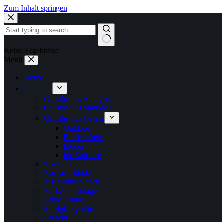
Zum Inhalt springen
Keine Ergebnisse
Menü
Home
Produkte
Calisthenics Anlagen
Calisthenics Stationen
Calisthenics Geräte
Outdoor
Barrierefreie
Indoor
für Zuhause
Slackline
Boxsackständer
Tischtennisplatten
Basketballanlagen
Panna Fußball
Spielplatzgeräte
Parkour