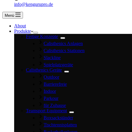
info@kengurupro.de
Menü
About
Produkte
Fertige Konzepte
Calisthenics Anlagen
Calisthenics Stationen
Slackline
Spielplatzgeräte
Calisthenics Geräte
Outdoor
Barrierefreie
Indoor
Parkour
für Zuhause
Teamsport Equipment
Boxsackständer
Tischtennisplatten
Basketballanlagen