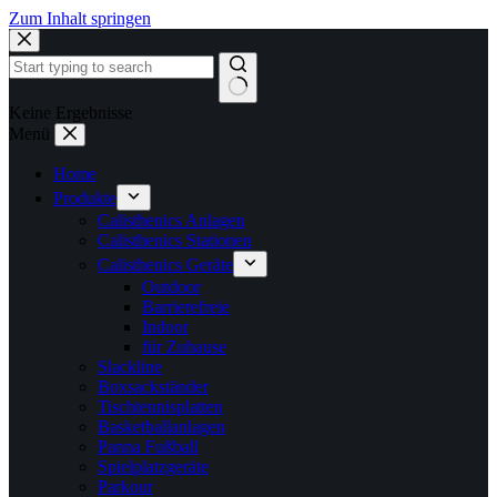
Zum Inhalt springen
Keine Ergebnisse
Menü
Home
Produkte
Calisthenics Anlagen
Calisthenics Stationen
Calisthenics Geräte
Outdoor
Barrierefreie
Indoor
für Zuhause
Slackline
Boxsackständer
Tischtennisplatten
Basketballanlagen
Panna Fußball
Spielplatzgeräte
Parkour