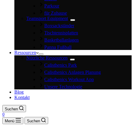
Parkour
für Zuhause
Teamsport Equipment
Boxsackständer
Tischtennisplatten
Basketballanlagen
Panna Fußball
Ressourcen
Nützliche Ressourcen
Calisthenics Park
Calisthenics Anlagen Planung
Calisthenics Workout App
Unsere Technologie
Blog
Kontakt
Suchen
0
Menü
Suchen