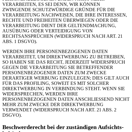
VERARBEITEN, ES SEI DENN, WIR KÖNNEN
ZWINGENDE SCHUTZWÜRDIGE GRÜNDE FÜR DIE
VERARBEITUNG NACHWEISEN, DIE IHRE INTERESSEN,
RECHTE UND FREIHEITEN ÜBERWIEGEN ODER DIE
VERARBEITUNG DIENT DER GELTENDMACHUNG,
AUSÜBUNG ODER VERTEIDIGUNG VON
RECHTSANSPRÜCHEN (WIDERSPRUCH NACH ART. 21
ABS. 1 DSGVO).
WERDEN IHRE PERSONENBEZOGENEN DATEN
VERARBEITET, UM DIREKTWERBUNG ZU BETREIBEN,
SO HABEN SIE DAS RECHT, JEDERZEIT WIDERSPRUCH
GEGEN DIE VERARBEITUNG SIE BETREFFENDER
PERSONENBEZOGENER DATEN ZUM ZWECKE
DERARTIGER WERBUNG EINZULEGEN; DIES GILT AUCH
FÜR DAS PROFILING, SOWEIT ES MIT SOLCHER
DIREKTWERBUNG IN VERBINDUNG STEHT. WENN SIE
WIDERSPRECHEN, WERDEN IHRE
PERSONENBEZOGENEN DATEN ANSCHLIESSEND NICHT
MEHR ZUM ZWECKE DER DIREKTWERBUNG
VERWENDET (WIDERSPRUCH NACH ART. 21 ABS. 2
DSGVO).
Beschwerde­recht bei der zuständigen Aufsichts­