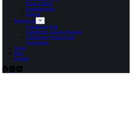
Panna Fußball
Spielplatzgeräte
Parkour
Ressourcen
Calisthenics Park
Calisthenics Anlagen Planung
Calisthenics Workout App
Technologie
About
Blog
Kontakt