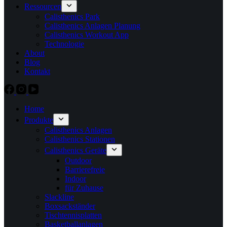
Ressourcen
Calisthenics Park
Calisthenics Anlagen Planung
Calisthenics Workout App
Technologie
About
Blog
Kontakt
Home
Produkte
Calisthenics Anlagen
Calisthenics Stationen
Calisthenics Geräte
Outdoor
Barrierefreie
Indoor
für Zuhause
Slackline
Boxsackständer
Tischtennisplatten
Basketballanlagen