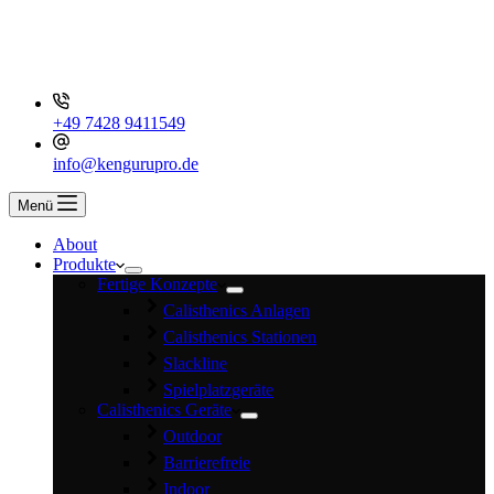
+49 7428 9411549
info@kengurupro.de
Menü
About
Produkte
Fertige Konzepte
Calisthenics Anlagen
Calisthenics Stationen
Slackline
Spielplatzgeräte
Calisthenics Geräte
Outdoor
Barrierefreie
Indoor