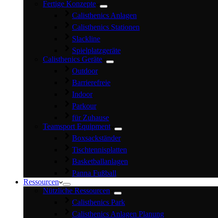
Fertige Konzepte
Calisthenics Anlagen
Calisthenics Stationen
Slackline
Spielplatzgeräte
Calisthenics Geräte
Outdoor
Barrierefreie
Indoor
Parkour
für Zuhause
Teamsport Equipment
Boxsackständer
Tischtennisplatten
Basketballanlagen
Panna Fußball
Ressourcen
Nützliche Ressourcen
Calisthenics Park
Calisthenics Anlagen Planung