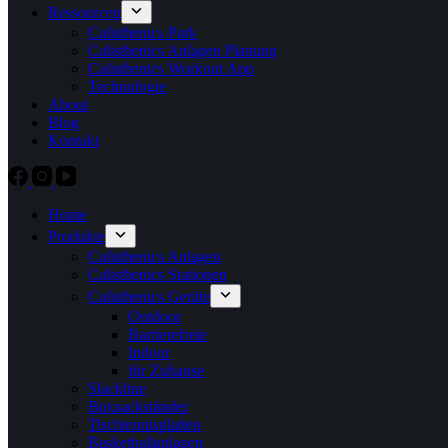
Ressourcen
Calisthenics Park
Calisthenics Anlagen Planung
Calisthenics Workout App
Technologie
About
Blog
Kontakt
Home
Produkte
Calisthenics Anlagen
Calisthenics Stationen
Calisthenics Geräte
Outdoor
Barrierefreie
Indoor
für Zuhause
Slackline
Boxsackständer
Tischtennisplatten
Basketballanlagen