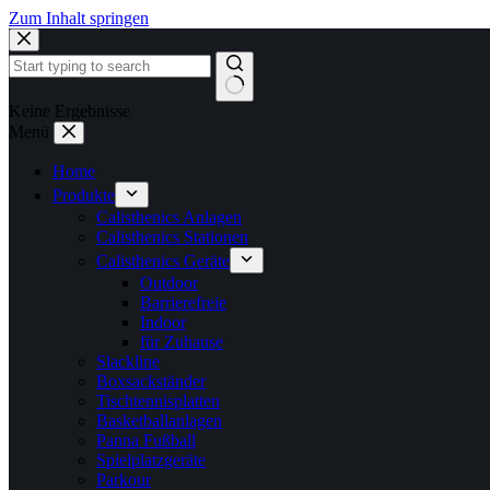
Zum Inhalt springen
Keine Ergebnisse
Menü
Home
Produkte
Calisthenics Anlagen
Calisthenics Stationen
Calisthenics Geräte
Outdoor
Barrierefreie
Indoor
für Zuhause
Slackline
Boxsackständer
Tischtennisplatten
Basketballanlagen
Panna Fußball
Spielplatzgeräte
Parkour