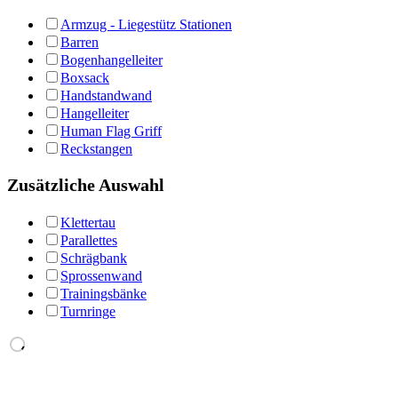
Armzug - Liegestütz Stationen
Barren
Bogenhangelleiter
Boxsack
Handstandwand
Hangelleiter
Human Flag Griff
Reckstangen
Zusätzliche Auswahl
Klettertau
Parallettes
Schrägbank
Sprossenwand
Trainingsbänke
Turnringe