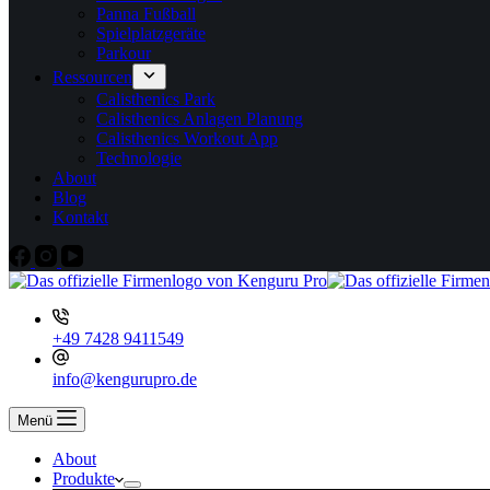
Panna Fußball
Spielplatzgeräte
Parkour
Ressourcen
Calisthenics Park
Calisthenics Anlagen Planung
Calisthenics Workout App
Technologie
About
Blog
Kontakt
+49 7428 9411549
info@kengurupro.de
Menü
About
Produkte