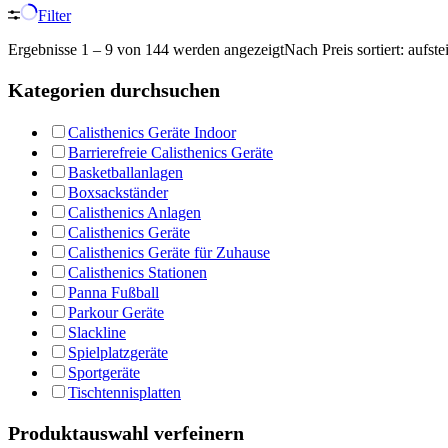
Filter
Ergebnisse 1 – 9 von 144 werden angezeigt
Nach Preis sortiert: aufst
Kategorien durchsuchen
Calisthenics Geräte Indoor
Barrierefreie Calisthenics Geräte
Basketballanlagen
Boxsackständer
Calisthenics Anlagen
Calisthenics Geräte
Calisthenics Geräte für Zuhause
Calisthenics Stationen
Panna Fußball
Parkour Geräte
Slackline
Spielplatzgeräte
Sportgeräte
Tischtennisplatten
Produktauswahl verfeinern