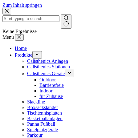
Zum Inhalt springen
Keine Ergebnisse
Menü
Home
Produkte
Calisthenics Anlagen
Calisthenics Stationen
Calisthenics Geräte
Outdoor
Barrierefreie
Indoor
für Zuhause
Slackline
Boxsackständer
Tischtennisplatten
Basketballanlagen
Panna Fußball
Spielplatzgeräte
Parkour