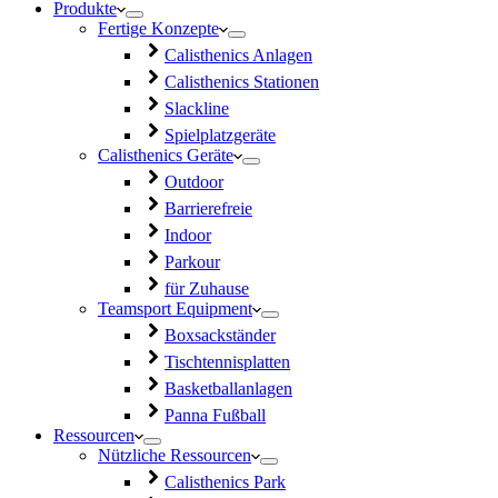
Produkte
Fertige Konzepte
Calisthenics Anlagen
Calisthenics Stationen
Slackline
Spielplatzgeräte
Calisthenics Geräte
Outdoor
Barrierefreie
Indoor
Parkour
für Zuhause
Teamsport Equipment
Boxsackständer
Tischtennisplatten
Basketballanlagen
Panna Fußball
Ressourcen
Nützliche Ressourcen
Calisthenics Park