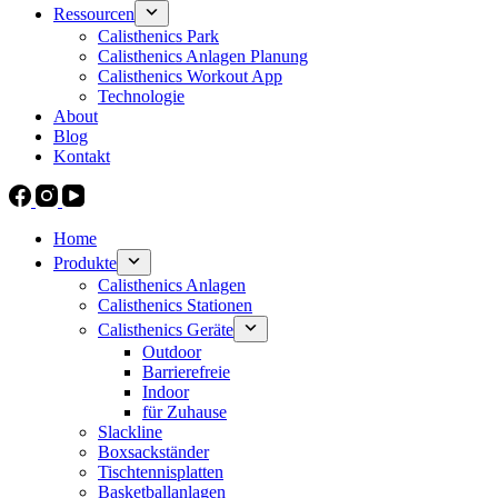
Ressourcen
Calisthenics Park
Calisthenics Anlagen Planung
Calisthenics Workout App
Technologie
About
Blog
Kontakt
Home
Produkte
Calisthenics Anlagen
Calisthenics Stationen
Calisthenics Geräte
Outdoor
Barrierefreie
Indoor
für Zuhause
Slackline
Boxsackständer
Tischtennisplatten
Basketballanlagen