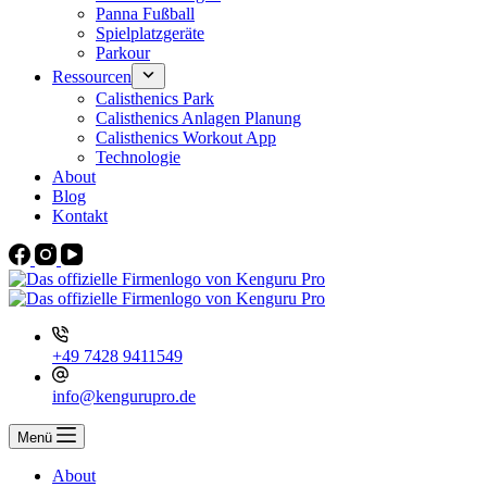
Panna Fußball
Spielplatzgeräte
Parkour
Ressourcen
Calisthenics Park
Calisthenics Anlagen Planung
Calisthenics Workout App
Technologie
About
Blog
Kontakt
+49 7428 9411549
info@kengurupro.de
Menü
About