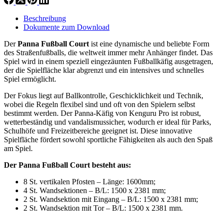
Beschreibung
Dokumente zum Download
Der
Panna Fußball Court
ist eine dynamische und beliebte Form
des Straßenfußballs, die weltweit immer mehr Anhänger findet. Das
Spiel wird in einem speziell eingezäunten Fußballkäfig ausgetragen,
der die Spielfläche klar abgrenzt und ein intensives und schnelles
Spiel ermöglicht.
Der Fokus liegt auf Ballkontrolle, Geschicklichkeit und Technik,
wobei die Regeln flexibel sind und oft von den Spielern selbst
bestimmt werden. Der Panna-Käfig von Kenguru Pro ist robust,
wetterbeständig und vandalismussicher, wodurch er ideal für Parks,
Schulhöfe und Freizeitbereiche geeignet ist. Diese innovative
Spielfläche fördert sowohl sportliche Fähigkeiten als auch den Spaß
am Spiel.
Der Panna Fußball Court besteht aus:
8 St. vertikalen Pfosten – Länge: 1600mm;
4 St. Wandsektionen – B/L: 1500 x 2381 mm;
2 St. Wandsektion mit Eingang – B/L: 1500 x 2381 mm;
2 St. Wandsektion mit Tor – B/L: 1500 x 2381 mm.