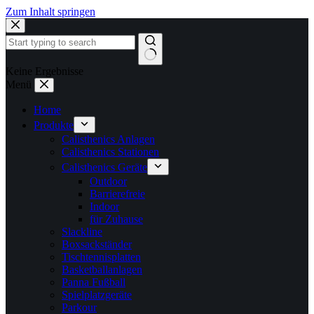
Zum Inhalt springen
Keine Ergebnisse
Menü
Home
Produkte
Calisthenics Anlagen
Calisthenics Stationen
Calisthenics Geräte
Outdoor
Barrierefreie
Indoor
für Zuhause
Slackline
Boxsackständer
Tischtennisplatten
Basketballanlagen
Panna Fußball
Spielplatzgeräte
Parkour