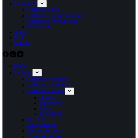
Ressourcen
Calisthenics Park
Calisthenics Anlagen Planung
Calisthenics Workout App
Technologie
About
Blog
Kontakt
Home
Produkte
Calisthenics Anlagen
Calisthenics Stationen
Calisthenics Geräte
Outdoor
Barrierefreie
Indoor
für Zuhause
Slackline
Boxsackständer
Tischtennisplatten
Basketballanlagen