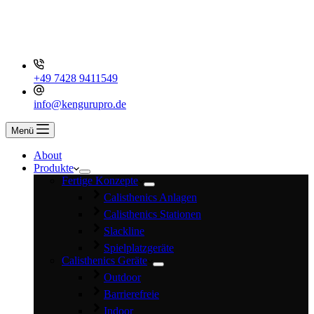
+49 7428 9411549
info@kengurupro.de
Menü
About
Produkte
Fertige Konzepte
Calisthenics Anlagen
Calisthenics Stationen
Slackline
Spielplatzgeräte
Calisthenics Geräte
Outdoor
Barrierefreie
Indoor