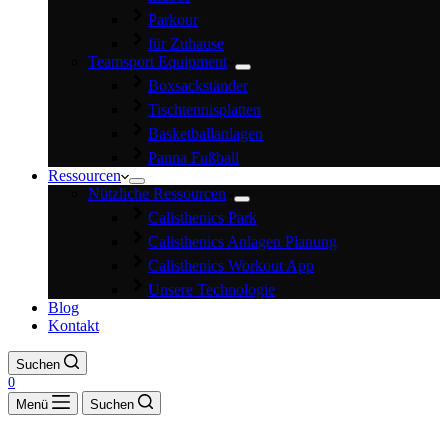
Parkour
für Zuhause
Teamsport Equipment
Boxsackständer
Tischtennisplatten
Basketballanlagen
Panna Fußball
Ressourcen
Nützliche Ressourcen
Calisthenics Park
Calisthenics Anlagen Planung
Calisthenics Workout App
Unsere Technologie
Blog
Kontakt
Suchen
0
Menü
Suchen