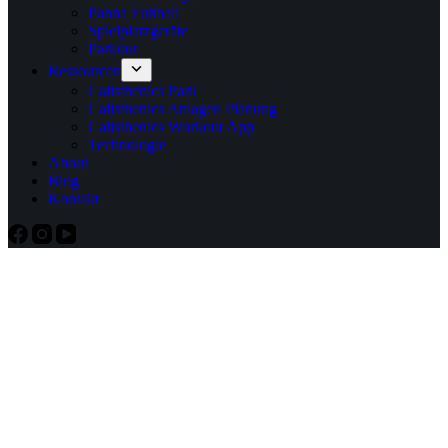
Panna Fußball
Spielplatzgeräte
Parkour
Ressourcen
Calisthenics Park
Calisthenics Anlagen Planung
Calisthenics Workout App
Technologie
About
Blog
Kontakt