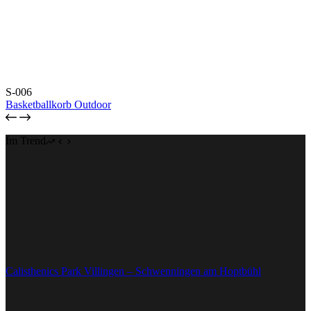
S-006
Basketballkorb Outdoor
Im Trend
Calisthenics Park Villingen – Schwenningen am Hoptbühl