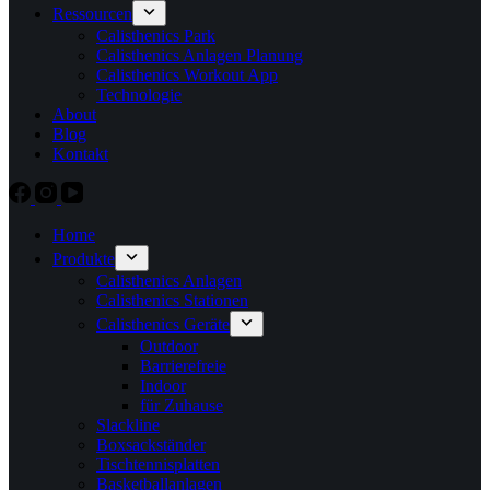
Ressourcen
Calisthenics Park
Calisthenics Anlagen Planung
Calisthenics Workout App
Technologie
About
Blog
Kontakt
Home
Produkte
Calisthenics Anlagen
Calisthenics Stationen
Calisthenics Geräte
Outdoor
Barrierefreie
Indoor
für Zuhause
Slackline
Boxsackständer
Tischtennisplatten
Basketballanlagen