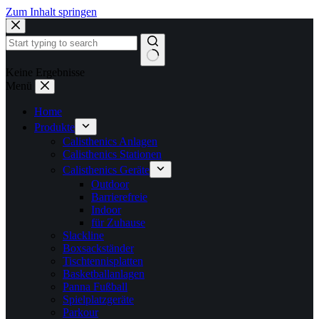
Zum Inhalt springen
Keine Ergebnisse
Menü
Home
Produkte
Calisthenics Anlagen
Calisthenics Stationen
Calisthenics Geräte
Outdoor
Barrierefreie
Indoor
für Zuhause
Slackline
Boxsackständer
Tischtennisplatten
Basketballanlagen
Panna Fußball
Spielplatzgeräte
Parkour