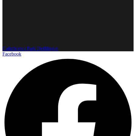
Calisthenics Park Deißlingen
Facebook