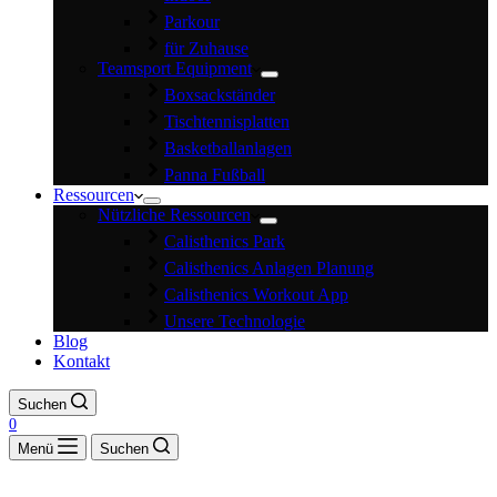
Parkour
für Zuhause
Teamsport Equipment
Boxsackständer
Tischtennisplatten
Basketballanlagen
Panna Fußball
Ressourcen
Nützliche Ressourcen
Calisthenics Park
Calisthenics Anlagen Planung
Calisthenics Workout App
Unsere Technologie
Blog
Kontakt
Suchen
0
Menü
Suchen