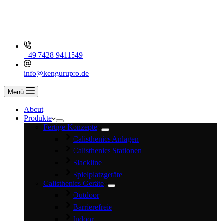
+49 7428 9411549
info@kengurupro.de
Menü
About
Produkte
Fertige Konzepte
Calisthenics Anlagen
Calisthenics Stationen
Slackline
Spielplatzgeräte
Calisthenics Geräte
Outdoor
Barrierefreie
Indoor