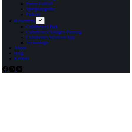
Panna Fußball
Spielplatzgeräte
Parkour
Ressourcen
Calisthenics Park
Calisthenics Anlagen Planung
Calisthenics Workout App
Technologie
About
Blog
Kontakt