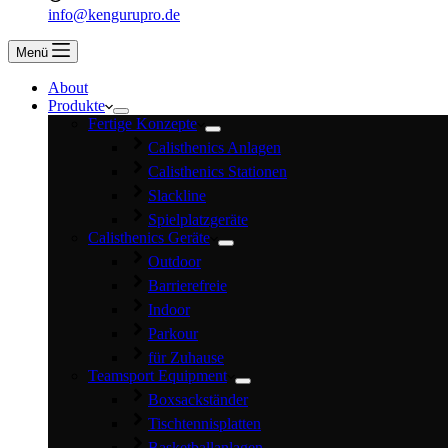
info@kengurupro.de
Menü
About
Produkte
Fertige Konzepte
Calisthenics Anlagen
Calisthenics Stationen
Slackline
Spielplatzgeräte
Calisthenics Geräte
Outdoor
Barrierefreie
Indoor
Parkour
für Zuhause
Teamsport Equipment
Boxsackständer
Tischtennisplatten
Basketballanlagen