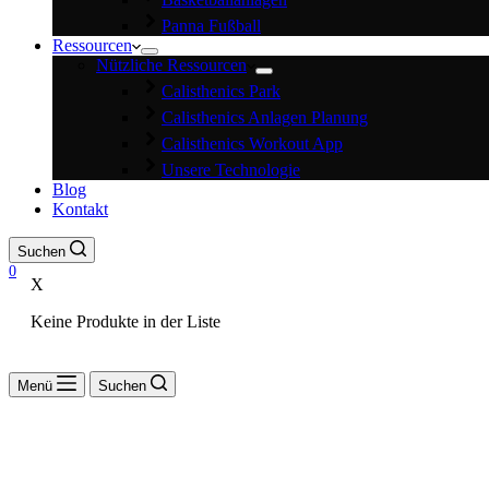
Panna Fußball
Ressourcen
Nützliche Ressourcen
Calisthenics Park
Calisthenics Anlagen Planung
Calisthenics Workout App
Unsere Technologie
Blog
Kontakt
Suchen
0
X
Keine Produkte in der Liste
Menü
Suchen