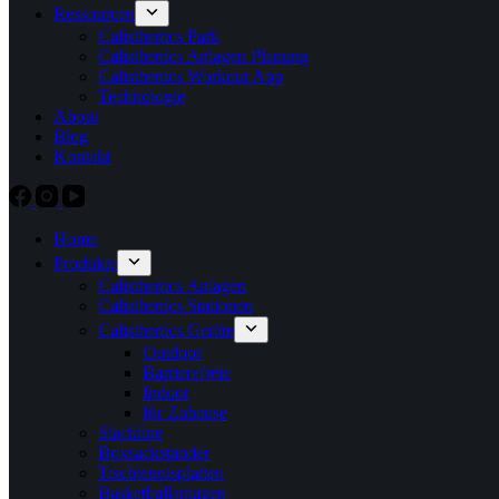
Ressourcen
Calisthenics Park
Calisthenics Anlagen Planung
Calisthenics Workout App
Technologie
About
Blog
Kontakt
Home
Produkte
Calisthenics Anlagen
Calisthenics Stationen
Calisthenics Geräte
Outdoor
Barrierefreie
Indoor
für Zuhause
Slackline
Boxsackständer
Tischtennisplatten
Basketballanlagen