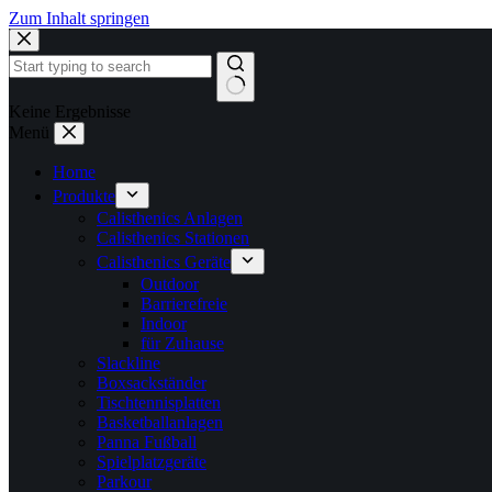
Zum Inhalt springen
Keine Ergebnisse
Menü
Home
Produkte
Calisthenics Anlagen
Calisthenics Stationen
Calisthenics Geräte
Outdoor
Barrierefreie
Indoor
für Zuhause
Slackline
Boxsackständer
Tischtennisplatten
Basketballanlagen
Panna Fußball
Spielplatzgeräte
Parkour