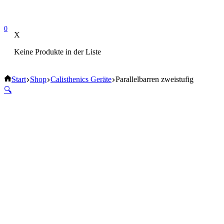
0
X
Keine Produkte in der Liste
Start
Shop
Calisthenics Geräte
Parallelbarren zweistufig
🔍