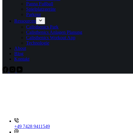
Panna Fußball
Spielplatzgeräte
Parkour
Ressourcen
Calisthenics Park
Calisthenics Anlagen Planung
Calisthenics Workout App
Technologie
About
Blog
Kontakt
+49 7428 9411549