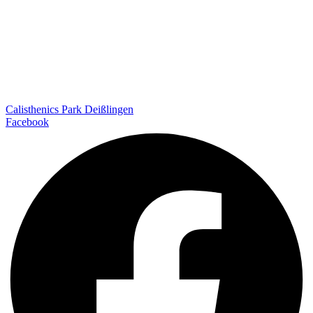
Calisthenics Park Deißlingen
Facebook