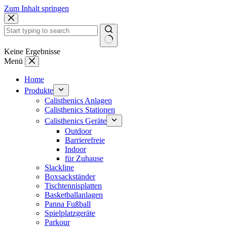
Zum Inhalt springen
Keine Ergebnisse
Menü
Home
Produkte
Calisthenics Anlagen
Calisthenics Stationen
Calisthenics Geräte
Outdoor
Barrierefreie
Indoor
für Zuhause
Slackline
Boxsackständer
Tischtennisplatten
Basketballanlagen
Panna Fußball
Spielplatzgeräte
Parkour