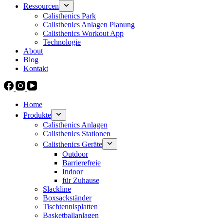
Ressourcen
Calisthenics Park
Calisthenics Anlagen Planung
Calisthenics Workout App
Technologie
About
Blog
Kontakt
Home
Produkte
Calisthenics Anlagen
Calisthenics Stationen
Calisthenics Geräte
Outdoor
Barrierefreie
Indoor
für Zuhause
Slackline
Boxsackständer
Tischtennisplatten
Basketballanlagen