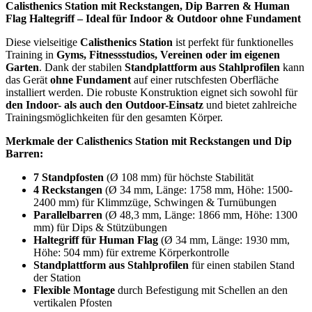
Calisthenics Station mit Reckstangen, Dip Barren & Human
Flag Haltegriff – Ideal für Indoor & Outdoor ohne Fundament
Diese vielseitige
Calisthenics Station
ist perfekt für funktionelles
Training in
Gyms, Fitnessstudios, Vereinen oder im eigenen
Garten
. Dank der stabilen
Standplattform aus Stahlprofilen
kann
das Gerät
ohne Fundament
auf einer rutschfesten Oberfläche
installiert werden. Die robuste Konstruktion eignet sich sowohl für
den Indoor- als auch den Outdoor-Einsatz
und bietet zahlreiche
Trainingsmöglichkeiten für den gesamten Körper.
Merkmale der Calisthenics Station mit Reckstangen und Dip
Barren:
7 Standpfosten
(Ø 108 mm) für höchste Stabilität
4 Reckstangen
(Ø 34 mm, Länge: 1758 mm, Höhe: 1500-
2400 mm) für Klimmzüge, Schwingen & Turnübungen
Parallelbarren
(Ø 48,3 mm, Länge: 1866 mm, Höhe: 1300
mm) für Dips & Stützübungen
Haltegriff für Human Flag
(Ø 34 mm, Länge: 1930 mm,
Höhe: 504 mm) für extreme Körperkontrolle
Standplattform aus Stahlprofilen
für einen stabilen Stand
der Station
Flexible Montage
durch Befestigung mit Schellen an den
vertikalen Pfosten