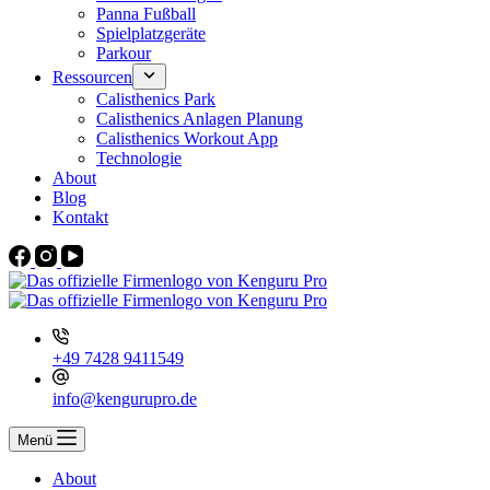
Panna Fußball
Spielplatzgeräte
Parkour
Ressourcen
Calisthenics Park
Calisthenics Anlagen Planung
Calisthenics Workout App
Technologie
About
Blog
Kontakt
+49 7428 9411549
info@kengurupro.de
Menü
About