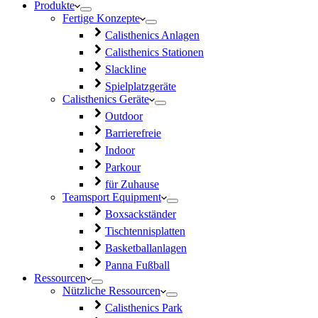
Produkte
Fertige Konzepte
Calisthenics Anlagen
Calisthenics Stationen
Slackline
Spielplatzgeräte
Calisthenics Geräte
Outdoor
Barrierefreie
Indoor
Parkour
für Zuhause
Teamsport Equipment
Boxsackständer
Tischtennisplatten
Basketballanlagen
Panna Fußball
Ressourcen
Nützliche Ressourcen
Calisthenics Park