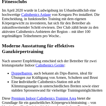
Fitnessclubs
Im April 2020 wurde in Ludwigsburg im Urbanhealthclub eine
hochwertige
Calisthenics Anlage
von Kenguru Pro installiert. Die
Entscheidung, in funktionelles Training mit dem eigenen
Körpergewicht zu investieren, hat sich für den Betreiber als
zukunftsweisender Schritt erwiesen. Der Club zählt heute zu den
aktivsten Calisthenics-Anbietern der Region – mit über 100
regelmäßigen Teilnehmern pro Woche..
Moderne Ausstattung für effektives
Ganzkörpertraining
Nach unserer Empfehlung entschied sich der Betreiber für zwei
leistungsstarke Indoor
Calisthenics Geräte
:
Doppelbarren
, auch bekannt als Dips-Barren, ideal für
Übungen zur Kräftigung von Armen, Schultern und Brust
Eine
i
ndividuelle Calisthenics-Station mit acht
Klimmzugstangen in unterschiedlichen Breiten sowie einer
stabilen Sprossenwand für vielseitige Trainingsmöglichkeiten
Diese
Premium Indoor Calisthenics Training Area
bietet die
Grundlage für ein ganzheitliches Körpergewichtstraining – von