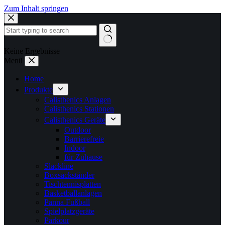
Zum Inhalt springen
Keine Ergebnisse
Menü
Home
Produkte
Calisthenics Anlagen
Calisthenics Stationen
Calisthenics Geräte
Outdoor
Barrierefreie
Indoor
für Zuhause
Slackline
Boxsackständer
Tischtennisplatten
Basketballanlagen
Panna Fußball
Spielplatzgeräte
Parkour