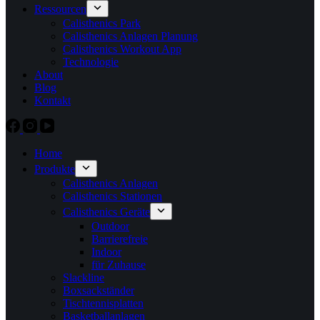
Ressourcen
Calisthenics Park
Calisthenics Anlagen Planung
Calisthenics Workout App
Technologie
About
Blog
Kontakt
Home
Produkte
Calisthenics Anlagen
Calisthenics Stationen
Calisthenics Geräte
Outdoor
Barrierefreie
Indoor
für Zuhause
Slackline
Boxsackständer
Tischtennisplatten
Basketballanlagen