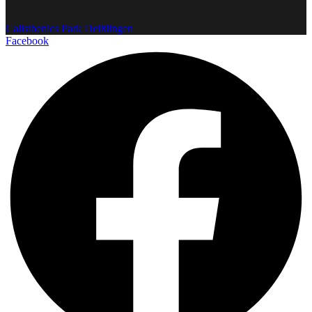
Calisthenics Park Deißlingen
Facebook