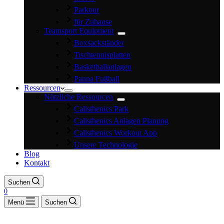
Parkour
für Zuhause
Teamsport Equipment
Boxsackständer
Tischtennisplatten
Basketballanlagen
Panna Fußball
Ressourcen
Nützliche Ressourcen
Calisthenics Park
Calisthenics Anlagen Planung
Calisthenics Workout App
Unsere Technologie
Blog
Kontakt
Suchen
0
Menü
Suchen