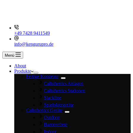
+49 7428 9411549
info@kengurupro.de
Menü
About
Produkte
Fertige Konzepte
Calisthenics Anlagen
Calisthenics Stationen
Slackline
Spielplatzgeräte
Calisthenics Geräte
Outdoor
Barrierefreie
Indoor