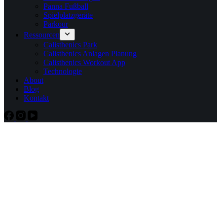
Panna Fußball
Spielplatzgeräte
Parkour
Ressourcen
Calisthenics Park
Calisthenics Anlagen Planung
Calisthenics Workout App
Technologie
About
Blog
Kontakt